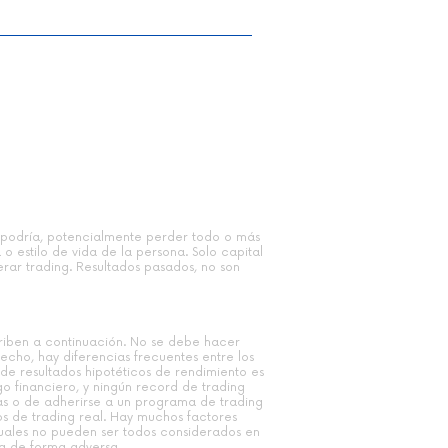
ing: Cómo Entender el
miento Real del
ado | Paco Vara
© Trading Moderno
Sitio web realizado por crop7.com
ta, podría, potencialmente perder todo o más
 o estilo de vida de la persona. Solo capital
erar trading. Resultados pasados, no son
criben a continuación. No se debe hacer
echo, hay diferencias frecuentes entre los
 de resultados hipotéticos de rendimiento es
o financiero, y ningún record de trading
das o de adherirse a un programa de trading
os de trading real. Hay muchos factores
cuales no pueden ser todos considerados en
ng de forma adversa.