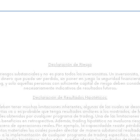
un entorno de
Trad
incertidumbre | Paco Vara
Movi
Merc
Declaración de Riesgo
riesgos substanciales y no es para todos los inversionistas. Un inversionis
es dinero que puede ser perdido, sin poner en juego la seguridad financiera
ng, y solo aquellas personas con suficiente capital de riesgo deben consid
necesariamente indicativos de resultados futuros.​
Declaración de Resultados Hipotéticos:
deben tener muchas limitaciones inherentes, algunas de las cuales se des
as va o es probable que tenga resultados similares a los mostrados; de h
uales obtenidos por cualquier programa de trading. Una de las limitaciones
beneficios en retrospectiva. Además, trading hipotético no involucra riesg
nciero de operaciones reales. Por ejemplo, la capacidadde resistir pérdi
untos materiales los cuales pueden afectar de manera substancial resultad
 a la implementación de cualquier programa de trading especifico, los 
esultados hipotéticos, todos estos, pueden afectar los resultados de tradi