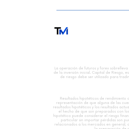
indicadores técnicos? Lo
que dice la evidencia
empírica | Paco Vara
TRADING MODERNO
La operación de futuros y forex sobrelleva 
de la inversión inicial. Capital de Riesgo, 
de riesgo debe ser utilizado para tradi
Resultados hipotéticos de rendimiento 
representación de que alguna de las cuent
resultados hipotéticos y los resultados act
el hecho de que son preparados con los 
hipotético puede considerar el riesgo fina
particular sin importar pérdidas son p
relacionados a los mercados en general, o
la preparación de r