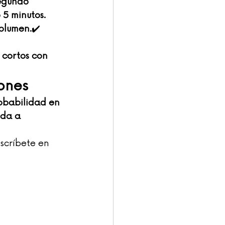
egundo 
 5 minutos.
volumen.
✔️ 
cortos con 
ones
obabilidad en 
uda a 
nscríbete en 