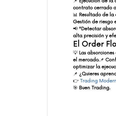
📌 
Ejecución de la 
contrato cerrado a 
📊 
Resultado de la
Gestión de riesgo e
📢 
"Detectar absor
alta precisión y ef
El Order Fl
💡 
Las absorciones 
el mercado.
📌 
Conf
optimizar la ejecuc
📌 
¿Quieres aprend
👉 
Trading Moder
🎯 
Buen Trading.