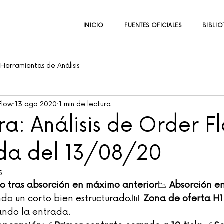
INICIO
FUENTES OFICIALES
BIBLIO
Herramientas de Análisis
Flow
13 ago 2020
1 min de lectura
a: Análisis de Order F
ada del 13/08/20
5
to tras absorción en máximo anterior
📉 
Absorción e
ndo un corto bien estructurado.📊 
Zona de oferta H1
zando la entrada.