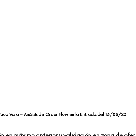
aco Vara – Análisis de Order Flow en la Entrada del 13/08/20
ón en máximo anterior y validación en zona de ofer