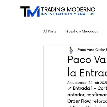
TRADING MODERNO
INVESTIGACIÓN Y ANÁLISIS
All Posts
Filosofía y Mercados
Paco Vara Order 
Paco Var
la Entr
Actualizado:
24 feb 202
📌 
Entrada 1 – Cor
anterior
, confirma
Order Flow
, refor