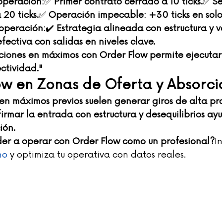
operación:
✅ 
Primer contrato cerrado a 10 ticks.
✅ 
S
20 ticks.
✅ 
Operación impecable: +30 ticks en solo
 operación:
✔️ 
Estrategia alineada con estructura y 
fectiva con salidas en niveles clave.
ciones en máximos con Order Flow permite ejecutar 
ectividad."
ow en Zonas de Oferta y Absorci
en máximos previos suelen generar giros de alta pr
irmar la entrada con estructura y desequilibrios ay
ión.
er a operar con Order Flow como un profesional?
I
no
 y optimiza tu operativa con datos reales.