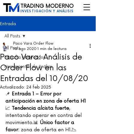
TRADING MODERNO
INVESTIGACIÓN Y ANÁLISIS
Entrada
All Posts
Paco Vara Order Flow
All Posts
10 ago 2020
1 min de lectura
Paco Vara: Análisis de
Filosofía y Mercados
Order Flow en las
Herramientas de Análisis
Entradas del 10/08/20
Actualizado:
24 feb 2025
📌 
Entrada 1 – Error por 
anticipación en zona de oferta H1
📈 
Tendencia alcista fuerte
, 
intentando operar en contra del 
movimiento.📊 
Único factor a 
favor:
 zona de oferta en H1.📉 