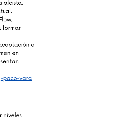
 alcista.
tual.
Flow, 
 formar 
aceptación o 
umen en 
esentan 
g-paco-vara
?
niveles 