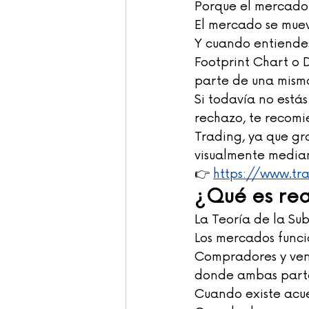
Porque el mercado 
El mercado se muev
Y cuando entiendes
Footprint Chart o 
parte de una misma
Si todavía no está
rechazo, te recomie
Trading, ya que gr
visualmente median
👉 
https://www.tr
¿Qué es rea
La Teoría de la Su
Los mercados funci
Compradores y ven
donde ambas parte
Cuando existe acue