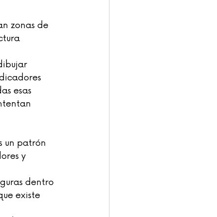
an zonas de 
ctura 
ibujar 
ndicadores 
as esas 
ntentan 
s un patrón 
ores y 
iguras dentro 
que existe 