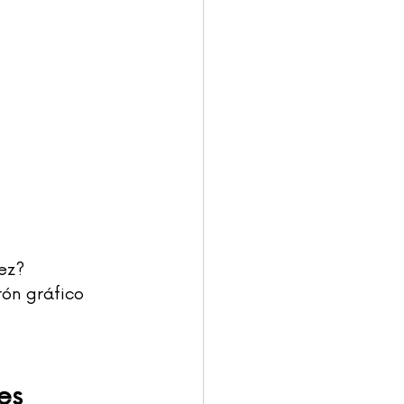
ez?
ón gráfico 
es