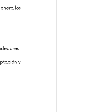
genera los 
ndedores 
ptación y 