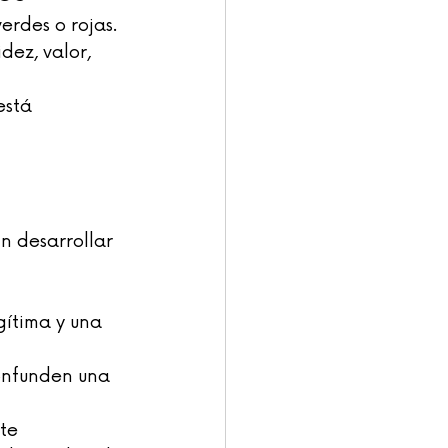
erdes o rojas.
ez, valor, 
está 
n desarrollar 
gítima y una 
onfunden una 
te 