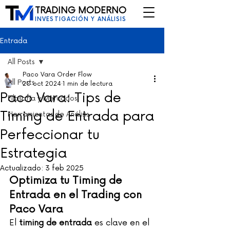
TRADING MODERNO
INVESTIGACIÓN Y ANÁLISIS
Entrada
All Posts
Paco Vara Order Flow
All Posts
20 oct 2024
1 min de lectura
Paco Vara: Tips de
Filosofía y Mercados
Timing de Entrada para
Herramientas de Análisis
Perfeccionar tu
Estrategia
Actualizado:
3 feb 2025
Optimiza tu Timing de 
Entrada en el Trading con 
Paco Vara
El 
timing de entrada
 es clave en el 