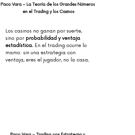
Paco Vara – La Teoría de los Grandes Números 
en el Trading y los Casinos
Los casinos no ganan por suerte, 
sino por 
probabilidad y ventaja 
estadística
. En el trading ocurre lo 
mismo: sin una estrategia con 
ventaja, eres el jugador, no la casa.
Paco Vara – Trading con Estrategia y 