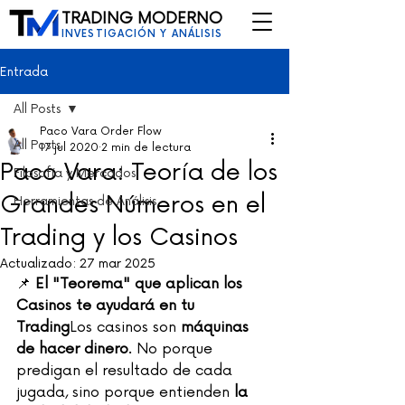
TRADING MODERNO
INVESTIGACIÓN Y ANÁLISIS
Entrada
All Posts
Paco Vara Order Flow
All Posts
17 jul 2020
2 min de lectura
Paco Vara: Teoría de los
Filosofía y Mercados
Grandes Números en el
Herramientas de Análisis
Trading y los Casinos
Actualizado:
27 mar 2025
📌 
El "Teorema" que aplican los 
Casinos te ayudará en tu 
Trading
Los casinos son 
máquinas 
de hacer dinero
. No porque 
predigan el resultado de cada 
jugada, sino porque entienden 
la 