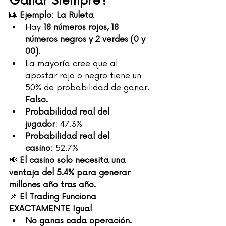
Ganar Siempre?
🎰 
Ejemplo: La Ruleta
Hay 
18 números rojos, 18 
números negros y 2 verdes (0 y 
00)
.
La mayoría cree que al 
apostar rojo o negro tiene un 
50% de probabilidad de ganar. 
Falso.
Probabilidad real del 
jugador:
 47.3%
Probabilidad real del 
casino:
 52.7%
📢 
El casino solo necesita una 
ventaja del 5.4% para generar 
millones año tras año.
📌 
El Trading Funciona 
EXACTAMENTE Igual
No ganas cada operación.