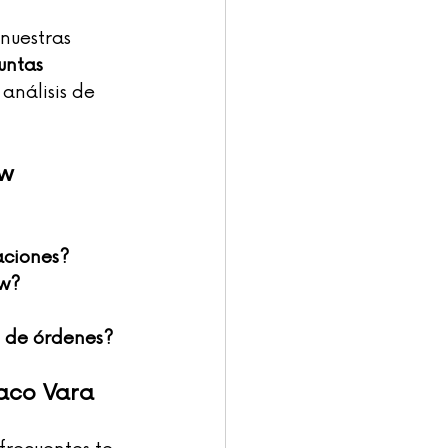
nuestras 
untas 
análisis de 
ow
aciones?
ow?
o de órdenes?
Paco Vara