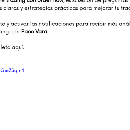
re 
trading con order flow
, esta sesión de preguntas 
 claras y estrategias prácticas para mejorar tu tra
te y activar las notificaciones para recibir más análi
ding con 
Paco Vara
.
leto aquí.
3yGieZSqm4