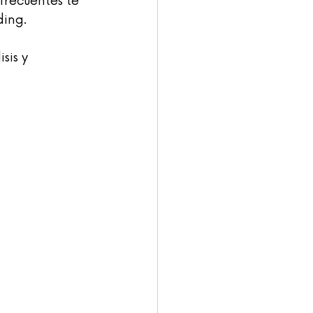
frecuentes te 
ding.
sis y 