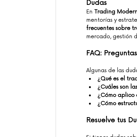
Dudas
En 
Trading Modern
mentorías y estrate
frecuentes sobre t
mercado, gestión d
FAQ: Preguntas
Algunas de las du
¿Qué es el tra
¿Cuáles son la
¿Cómo aplico o
¿Cómo estructu
Resuelve tus D