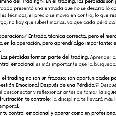
amino del Trading
📉 
En el trading, las pérdidas son 
rcado presentó una entrada que no se desarrolló c
les técnicas, el precio se movió en contra, lo que re
go, no hay que subestimarlas, ya que cada pérdida 
operación:
✅ 
Entrada técnica correcta, pero el mer
a en la operación, pero aprendí algo importante: el
.
 
Las pérdidas forman parte del trading.
 Aprender a
ntrol emocional
 es más importante que la búsqueda
 el trading no son un fracaso; son oportunidades p
estión Emocional Después de una Pérdida
💡 Despué
l desconectar y reflexionar antes de tomar la sigui
frustración te controle
; la disciplina te llevará más 
temporal.
r tu control emocional y operar como un profesiona