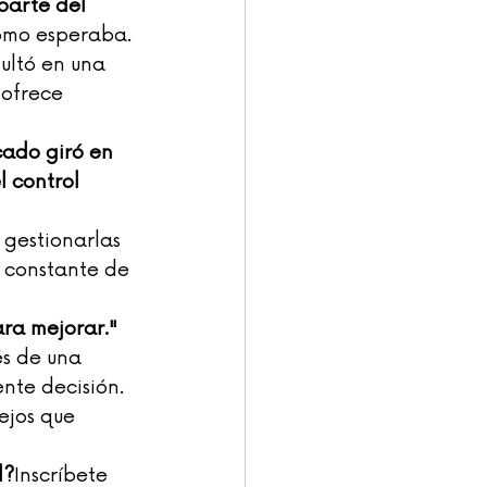
parte del 
omo esperaba. 
sultó en una 
ofrece 
cado giró en 
 control 
 gestionarlas 
 constante de 
ara mejorar."
s de una 
ente decisión.
lejos que 
l?
Inscríbete 