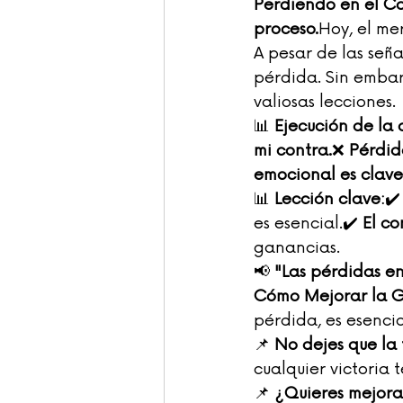
Perdiendo en el C
proceso.
Hoy, el me
A pesar de las seña
pérdida. Sin embar
valiosas lecciones.
📊 
Ejecución de la 
mi contra.
❌ 
Pérdid
emocional es clave
📊 
Lección clave:
✔️
es esencial.✔️ 
El co
ganancias.
📢 
"Las pérdidas en
Cómo Mejorar la G
pérdida, es esencia
📌 
No dejes que la 
cualquier victoria 
📌 
¿Quieres mejora