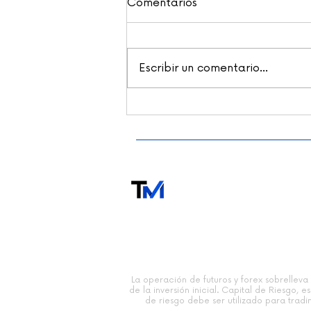
Comentarios
Escribir un comentario...
¿Funcionan realmente los
indicadores técnicos? Lo
que dice la evidencia
empírica | Paco Vara
TRADING MODERNO
La operación de futuros y forex sobrelleva 
de la inversión inicial. Capital de Riesgo, 
de riesgo debe ser utilizado para tradi