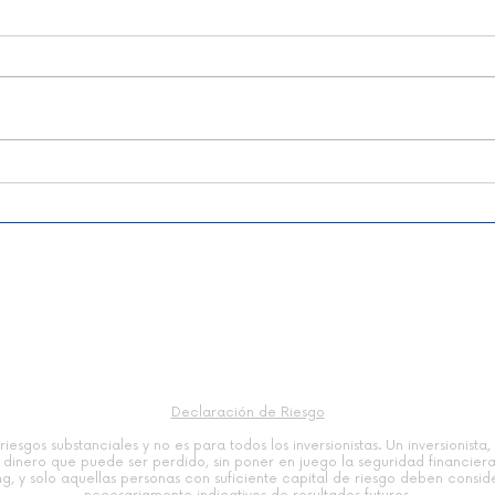
La dicotomía del control en
Teor
un entorno de
Trad
incertidumbre | Paco Vara
Movi
Merc
Declaración de Riesgo
riesgos substanciales y no es para todos los inversionistas. Un inversionis
es dinero que puede ser perdido, sin poner en juego la seguridad financiera
ng, y solo aquellas personas con suficiente capital de riesgo deben consid