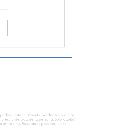
ía de la Subasta en
ing: Cómo Entender el
miento Real del
ado | Paco Vara
© Trading Moderno
Sitio web realizado por crop7.com
ta, podría, potencialmente perder todo o más
 o estilo de vida de la persona. Solo capital
erar trading. Resultados pasados, no son