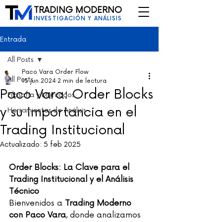
TRADING MODERNO
INVESTIGACIÓN Y ANÁLISIS
Entrada
All Posts
Paco Vara Order Flow
All Posts
15 jun 2024
2 min de lectura
Paco Vara: Order Blocks
Filosofía y Mercados
y su Importancia en el
Herramientas de Análisis
Trading Institucional
Actualizado:
5 feb 2025
Order Blocks: La Clave para el 
Trading Institucional y el Análisis 
Técnico
Bienvenidos a 
Trading Moderno 
con Paco Vara
, donde analizamos 