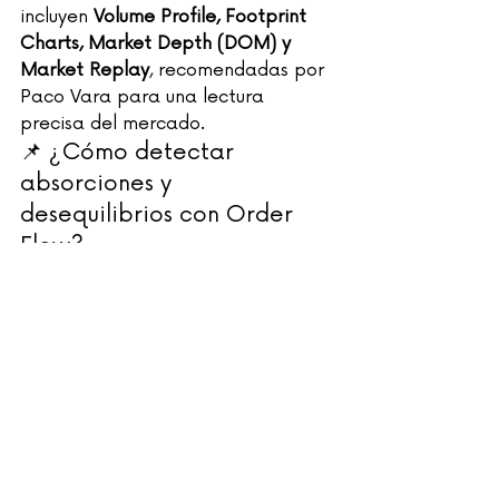
incluyen 
Volume Profile, Footprint 
Charts, Market Depth (DOM) y 
Market Replay
, recomendadas por 
Paco Vara para una lectura 
precisa del mercado.
📌 ¿Cómo detectar 
absorciones y 
desequilibrios con Order 
Flow?
Las absorciones y desequilibrios 
pueden detectarse observando la 
presión de compra o venta en el 
Footprint Chart y el DOM. Estas 
señales ayudan a validar puntos de 
entrada estratégicos en el trading.
🔍 
¡Comparte este artículo con 
otros traders que quieran mejorar 
su lectura del Order Flow!