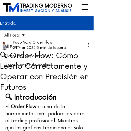
TRADING MODERNO
INVESTIGACIÓN Y ANÁLISIS
Entrada
All Posts
Paco Vara Order Flow
All Posts
24 mar 2025
5 min de lectura
🔍 Order Flow: Cómo
Filosofía y Mercados
Leerlo Correctamente y
Herramientas de Análisis
Operar con Precisión en
Futuros
🔍 Introducción
El 
Order Flow
 es una de las 
herramientas más poderosas para 
el trading profesional. Mientras 
que los gráficos tradicionales solo 