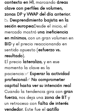
contexto en H1
, marcando 
áreas 
clave con perfiles de volumen, 
zonas DP y VWAP del día anterior
.
📉 
Desprendimiento bajista en la 
sesión europea
Desde el inicio, el 
mercado mostró 
una ineficiencia 
en mínimos
, con un gran volumen en 
BID
 y el precio reaccionando en 
sentido opuesto (
esfuerzo vs. 
resultado
).
El precio 
lateraliza
, y en ese 
momento la clave es la 
paciencia:✅ 
Esperar la actividad 
profesional
✅ 
No comprometer 
capital hasta ver su intención real
Cuando la tendencia gira con 
gran 
fuerza
, nos deja una 
zona de BT
 y 
un retroceso con 
falta de interés 
vendedor
. Este fue el 
gatillo 