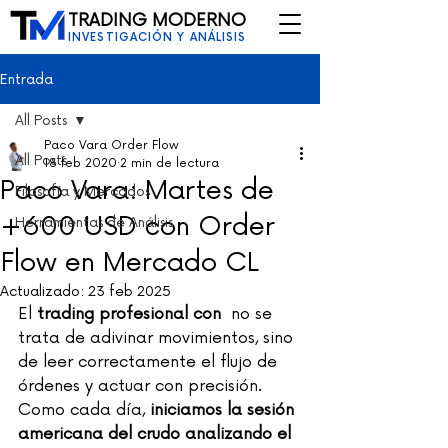
TRADING MODERNO
INVESTIGACIÓN Y ANÁLISIS
Entrada
All Posts
Paco Vara Order Flow
All Posts
18 feb 2020
2 min de lectura
Paco Vara: Martes de
Filosofía y Mercados
+600 USD con Order
Herramientas de Análisis
Flow en Mercado CL
Actualizado:
23 feb 2025
El 
trading profesional con 
 no se 
trata de adivinar movimientos, sino 
de leer correctamente el flujo de 
órdenes y actuar con precisión.
Como cada día, 
iniciamos la sesión 
americana del crudo analizando el 