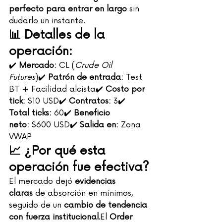
perfecto para entrar en largo
 sin 
dudarlo un instante.
📊 Detalles de la 
operación:
✔️ 
Mercado:
 CL (
Crude Oil 
Futures
)✔️ 
Patrón de entrada:
 Test 
BT + Facilidad alcista✔️ 
Costo por 
tick:
 $10 USD✔️ 
Contratos:
 3✔️ 
Total ticks:
 60✔️ 
Beneficio 
neto:
 $600 USD✔️ 
Salida en:
 Zona 
VWAP
📈 ¿Por qué esta 
operación fue efectiva?
El mercado dejó 
evidencias 
claras
 de absorción en mínimos, 
seguido de un 
cambio de tendencia 
con fuerza institucional
.El 
Order 