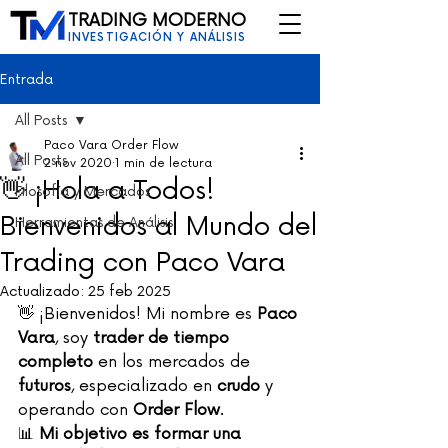
TRADING MODERNO
INVESTIGACIÓN Y ANÁLISIS
Entrada
All Posts
Paco Vara Order Flow
All Posts
2 nov 2020
1 min de lectura
👋 ¡Hola a Todos!
Filosofía y Mercados
Bienvenidos al Mundo del
Herramientas de Análisis
Trading con Paco Vara
Actualizado:
25 feb 2025
👋 ¡Bienvenidos! Mi nombre es 
Paco 
Vara
, soy 
trader de tiempo 
completo
 en los mercados de 
futuros
, especializado en 
crudo
 y 
operando con 
Order Flow
.
📊 
Mi objetivo es formar una 