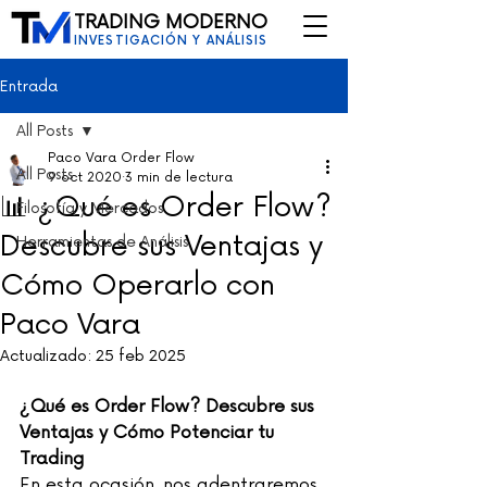
TRADING MODERNO
INVESTIGACIÓN Y ANÁLISIS
Entrada
All Posts
Paco Vara Order Flow
All Posts
9 oct 2020
3 min de lectura
📊 ¿Qué es Order Flow?
Filosofía y Mercados
Descubre sus Ventajas y
Herramientas de Análisis
Cómo Operarlo con
Paco Vara
Actualizado:
25 feb 2025
¿Qué es Order Flow? Descubre sus 
Ventajas y Cómo Potenciar tu 
Trading
En esta ocasión, nos adentraremos 