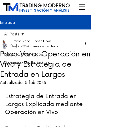
TRADING MODERNO
INVESTIGACIÓN Y ANÁLISIS
Entrada
All Posts
Paco Vara Order Flow
All Posts
5 jul 2024
1 min de lectura
Paco Vara: Operación en
Filosofía y Mercados
Vivo y Estrategia de
Herramientas de Análisis
Entrada en Largos
Actualizado:
5 feb 2025
Estrategia de Entrada en 
Largos Explicada mediante 
Operación en Vivo