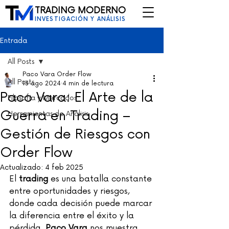
TRADING MODERNO
INVESTIGACIÓN Y ANÁLISIS
Entrada
All Posts
Paco Vara Order Flow
All Posts
13 ago 2024
4 min de lectura
Paco Vara: El Arte de la
Filosofía y Mercados
Guerra en Trading –
Herramientas de Análisis
Gestión de Riesgos con
Order Flow
Actualizado:
4 feb 2025
El 
trading
 es una batalla constante 
entre oportunidades y riesgos, 
donde cada decisión puede marcar 
la diferencia entre el éxito y la 
pérdida. 
Paco Vara
 nos muestra 