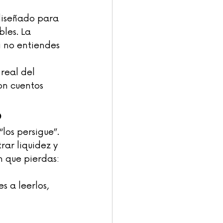
 diseñado para 
les. La 
i no entiendes 
real del 
on cuentos 
o
los persigue”. 
ar liquidez y 
n que pierdas: 
s a leerlos, 