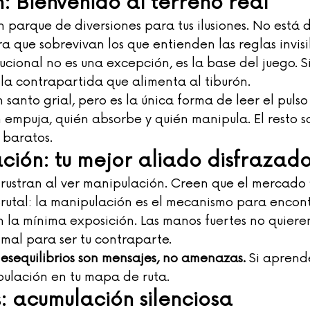
n: Bienvenido al terreno real
n parque de diversiones para tus ilusiones. No está
a que sobrevivan los que entienden las reglas invisib
ucional no es una excepción, es la base del juego. S
 la contrapartida que alimenta al tiburón.
 santo grial, pero es la única forma de leer el pulso 
 empuja, quién absorbe y quién manipula. El resto s
 baratos.
ción: tu mejor aliado disfrazad
rustran al ver manipulación. Creen que el mercado “
rutal: la manipulación es el mecanismo para encontr
n la mínima exposición. Las manos fuertes no quiere
 mal para ser tu contraparte.
desequilibrios son mensajes, no amenazas.
 Si aprende
pulación en tu mapa de ruta.
: acumulación silenciosa