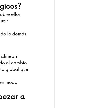
ógicos?
obre ellos 
ucir 
odo lo demás 
 alinean:
do el cambio 
to global que 
 en modo 
pezar a 