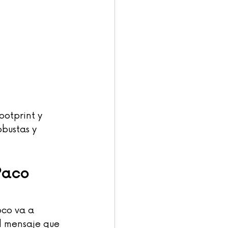
footprint y 
obustas y 
Paco 
co va a 
el mensaje que 