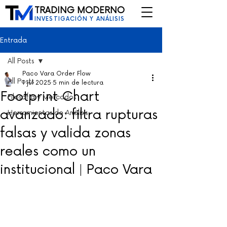
TRADING MODERNO
INVESTIGACIÓN Y ANÁLISIS
Entrada
All Posts
Paco Vara Order Flow
All Posts
1 jul 2025
5 min de lectura
Footprint Chart
Filosofía y Mercados
avanzado: filtra rupturas
Herramientas de Análisis
falsas y valida zonas
reales como un
institucional | Paco Vara